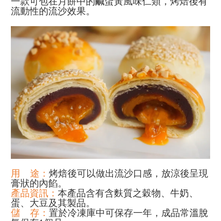
一款可包在月餅中的鹹蛋黃風味仁類，烤焙後有
流動性的流沙效果。
用
途：
烤焙後可以做出流沙口感，放涼後呈現
膏狀的內餡。
產品資訊：
本產品含有含麩質之穀物、牛奶、
蛋、大豆及其製品。
儲
存：
置於冷凍庫中可保存一年，成品常溫脫