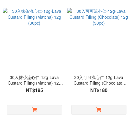
30入抹茶流心仁-12g-Lava
30入可可流心仁-12g-Lava
Custard Filling (Matcha) 12g
Custard Filling (Chocolate)
(30pc)
12g (30pc)
NT$195
NT$180