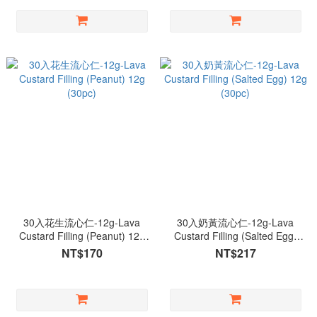
30入花生流心仁-12g-Lava
30入奶黃流心仁-12g-Lava
Custard Filling (Peanut) 12g
Custard Filling (Salted Egg)
(30pc)
12g (30pc)
NT$170
NT$217