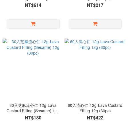
NT$614
NT$217
30入芝麻流心仁-12g-Lava
60入流心仁-12g-Lava Custard
Custard Filling (Sesame) 12g
Filling 12g (60pc)
(30pc)
NT$180
NT$422