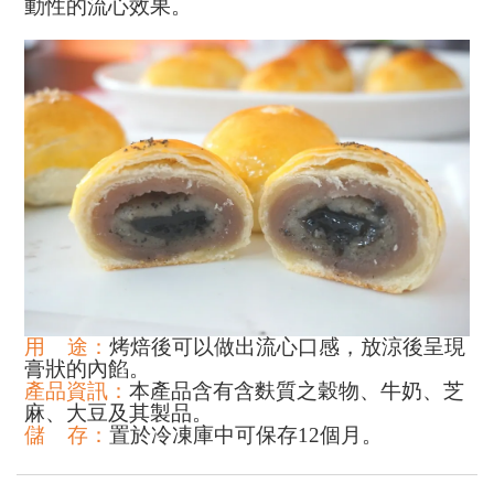
動性的流心效果。
用
途：
烤焙後可以做出流心口感，放涼後呈現
膏狀的內餡。
產品資訊：
本產品含有含麩質之穀物、牛奶、芝
麻、大豆及其製品。
儲
存：
置於冷凍庫中可保存
12
個月。