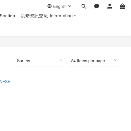
English
ection
烘焙資訊交流-Information
Sort by
24 Items per page