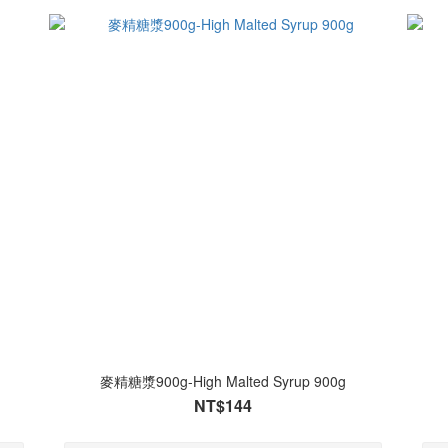
麥精糖漿900g-High Malted Syrup 900g
NT$144