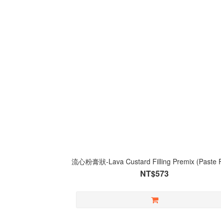
流心粉膏狀-Lava Custard Filling Premix (Paste 
NT$573