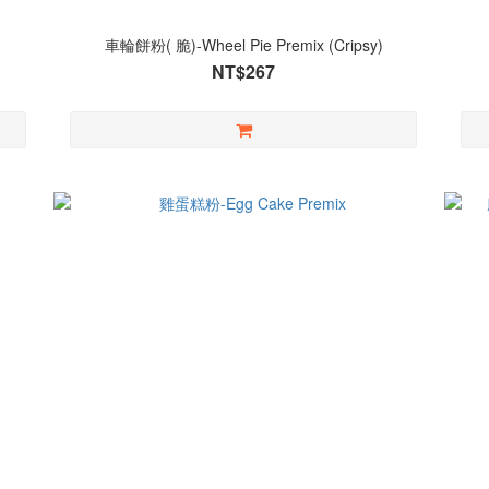
車輪餅粉( 脆)-Wheel Pie Premix (Cripsy)
NT$267