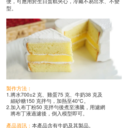
便，可應用於生日蛋糕夾心，冷藏不易出水、不變
型。
製作方法：
1.將水700±2 克、雞蛋75 克、牛奶38 克及
細砂糖150 克拌勻，加熱至40℃。
2.加入布丁粉50 克拌勻後煮至沸騰，用濾網
將布丁液過濾後，倒入模型即可。
產品資訊：
本產品含有牛奶及其製品。