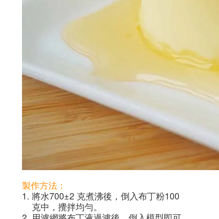
製作方法：
1. 將水700±2 克煮沸後，倒入布丁粉100
克中，攪拌均勻。
2. 用濾網將布丁液過濾後，倒入模型即可。