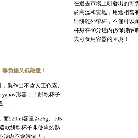
在過去市場上研發出的可
於高溫和質地，用途相當有限
出餅乾外帶杯，不僅可以
杯身在40分鐘內仍保持酥
去可食用容器的困境！
素、無負擔又低熱量！
物料，製作出不含人工色素、
pryanov形容：「餅乾杯子
道。」
而220ml容量為26g、105
強調：「這款餅乾杯子即使承裝熱
2小時內不會洩漏！」