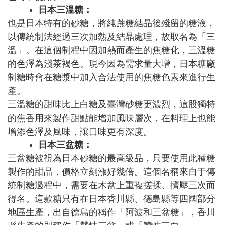
日本三溫糖：
也是日本特有的砂糖，將純蔗糖結晶後殘留的糖液，
以傳統制法經過三次加熱及結晶處理，故取名為「三
溫」。在這個制程中因加熱而產生的焦糖化，三溫糖
的色澤為淺茶褐色。現今因為需求量大增，日本糖廠
制糖時會在糖漿中加入合法使用的焦糖色素來進行生
產。
三溫糖的甜味比上白糖及臺灣砂糖更濃烈，這股獨特
的焦香用來製作甜點能增加風味層次，在料理上也能
增添色澤及風味，讓口味更有深度。
日本三盆糖：
三盆糖被視為日本砂糖的最高級品，只要使用此種糖
製作的甜品，價格立刻漲好幾倍。這個名稱來自于傳
統制糖過程中，需要在木盆上重複搓揉、擠壓三次而
得名。這款糖只有在日本香川縣、德島縣等四國部分
地區生產，出自德島的稱作「阿波和三盆糖」，香川