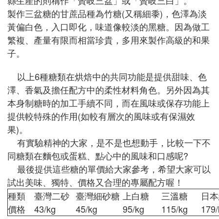
縣生產的則稱作「贊岐三盆」或「贊岐三白」。
製作三盆糖的甘蔗品種為竹糖(又稱細黍)，色澤為淡
黃偏白色，入口即化，味道像較淡的黑糖。因為做工
繁複、產量有限而相當珍貴，多用來製作高級的和果
子。
以上6種糖類在烘焙中的共同功能是提供甜味、色
澤、香氣及擔任配方中的柔性材料角色。另外因為其
本身制糖時的加工手續不同，而在風味或保存功能上
提供較特殊的作用(如較有層次的風味或有保濕效
果)。
有實驗精神的大家，是不是也想動手，比較一下不
同糖類在麵包或蛋糕、點心中的風味和口感呢?
最後提供這些糖的單價給大家參考，希望大家可以
試出美味、獨特、價格又合理的專屬配方喔！
種類
臺灣二砂
臺灣細砂糖
上白糖
三溫糖
日本
價格
43/kg
45/kg
95/kg
115/kg
179/