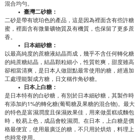
混合均勻。
臺灣二砂糖：
二砂是帶有琥珀色的產品，這是因為裡面含有些許糖
蜜，裡面含有微量礦物質及有機質，也保留了更多蔗
香。
日本細砂糖：
以最高純度的蔗糖液結晶而成，幾乎不含任何轉化糖
的純蔗糖結晶，結晶顆粒細小，性質乾爽，甜度雖高
卻相當清爽，是日本人做甜點最常使用的糖，經過加
工處理能製成方糖，日文稱作角砂糖。
日本上白糖：
是日本特有的白砂糖，有別於日本細砂糖，其製作時
有添加約1%的轉化糖(葡萄糖及果糖的混合物)。最大
的特色是富濕潤度且保濕效果佳，用來做蛋糕或麵包
時，較易上色，成品會較濕潤。在日本，上白糖是價
格最便宜，使用最廣泛的糖，不只用於烘焙，料理上
也時常使用。